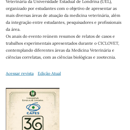
Veterinária da Universidade Estadual de Londrina (UEL),
organizado por estudantes com o objetivo de apresentar as
mais diversas áreas de atuação da medicina veterinária, além
da integração entre estudantes, pesquisadores e profissionais
da área.
Os anais do evento reúnem resumos de relatos de casos e
trabalhos experimentais apresentados durante o CICLOVET,
contemplando diferentes áreas da Medicina Veterinária e
ciências correlatas, com as ciências biológicas e zootecnia.
Acessar revista
Edição Atual