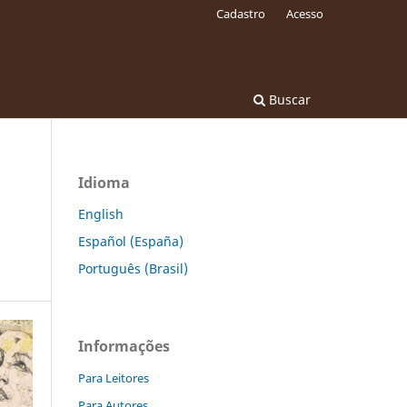
Cadastro
Acesso
Buscar
Idioma
English
Español (España)
Português (Brasil)
Informações
Para Leitores
Para Autores