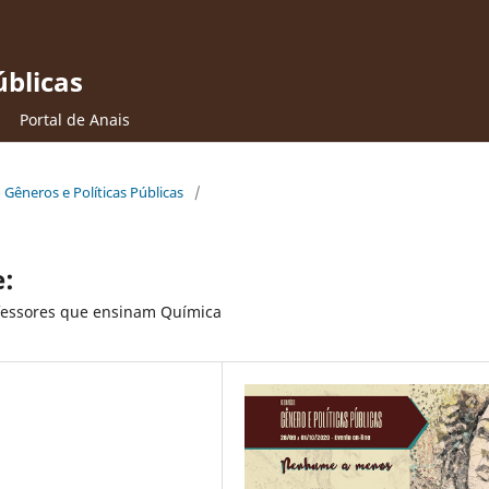
úblicas
Portal de Anais
o Gêneros e Políticas Públicas
/
:
ofessores que ensinam Química