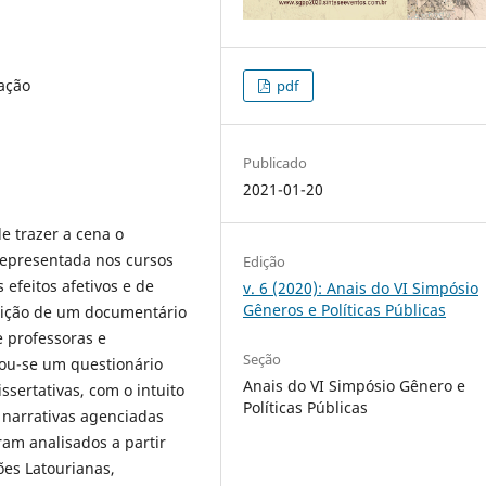
tação
pdf
Publicado
2021-01-20
e trazer a cena o
 representada nos cursos
Edição
efeitos afetivos e de
v. 6 (2020): Anais do VI Simpósio
Gêneros e Políticas Públicas
bição de um documentário
e professoras e
Seção
izou-se um questionário
Anais do VI Simpósio Gênero e
sertativas, com o intuito
Políticas Públicas
e narrativas agenciadas
ram analisados a partir
ões Latourianas,