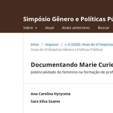
Simpósio Gênero e Polí­ticas P
Sobre
Atual
Anais anteriores
Buscar
Início
/
Arquivos
/
v. 6 (2020): Anais do VI Simpósi
Anais do VI Simpósio Gênero e Políticas Públicas
Documentando Marie Curie
potencialidade do feminino na formação de pr
Ana Carolina Hyrycena
Sara Silva Soares