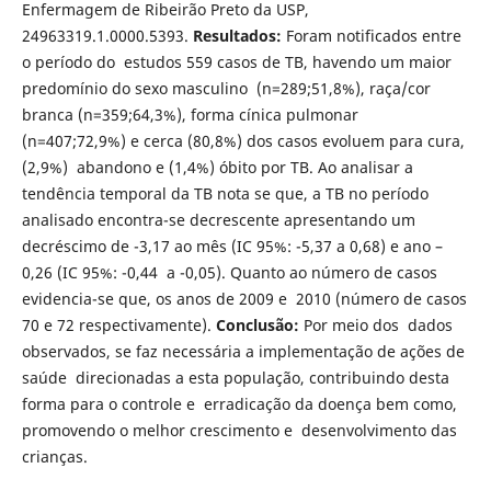
Enfermagem de Ribeirão Preto da USP,
24963319.1.0000.5393.
Resultados:
Foram notificados entre
o período do estudos 559 casos de TB, havendo um maior
predomínio do sexo masculino (n=289;51,8%), raça/cor
branca (n=359;64,3%), forma cínica pulmonar
(n=407;72,9%) e cerca (80,8%) dos casos evoluem para cura,
(2,9%) abandono e (1,4%) óbito por TB. Ao analisar a
tendência temporal da TB nota se que, a TB no período
analisado encontra-se decrescente apresentando um
decréscimo de -3,17 ao mês (IC 95%: -5,37 a 0,68) e ano –
0,26 (IC 95%: -0,44 a -0,05). Quanto ao número de casos
evidencia-se que, os anos de 2009 e 2010 (número de casos
70 e 72 respectivamente).
Conclusão:
Por meio dos dados
observados, se faz necessária a implementação de ações de
saúde direcionadas a esta população, contribuindo desta
forma para o controle e erradicação da doença bem como,
promovendo o melhor crescimento e desenvolvimento das
crianças.