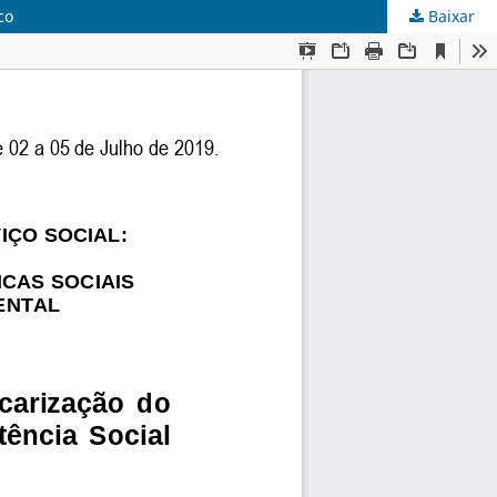
co
Baixar