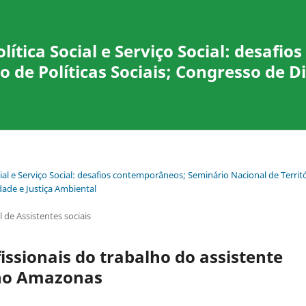
lítica Social e Serviço Social: desaf
o de Políticas Sociais; Congresso de Di
ocial e Serviço Social: desafios contemporâneos; Seminário Nacional de Territ
idade e Justiça Ambiental
 de Assistentes sociais
ssionais do trabalho do assistente
 no Amazonas