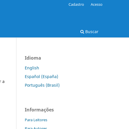
Cadastro
Acesso
Buscar
Idioma
English
Español (España)
r a
Português (Brasil)
Informações
Para Leitores
Para Autores