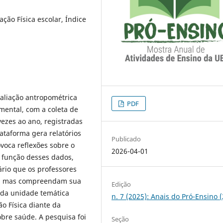
ção Física escolar, Índice
valiação antropométrica
PDF
mental, com a coleta de
ezes ao ano, registradas
ataforma gera relatórios
Publicado
ovoca reflexões sobre o
2026-04-01
a função desses dados,
ário que os professores
ca, mas compreendam sua
Edição
 da unidade temática
n. 7 (2025): Anais do Pró-Ensino 
o Física diante da
bre saúde. A pesquisa foi
Seção