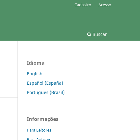
Cadastro
Acesso
Buscar
Idioma
English
Español (España)
Português (Brasil)
Informações
Para Leitores
Para Autores