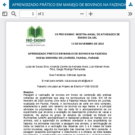
APRENDIZADO PRÁTICO EM MANEJO DE BOVINOS NA FAZENDA NOSSA SENHORA DE LOURDES, FAXINAL, PARANÁ