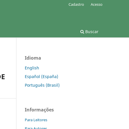
Cadastro
Acesso
Buscar
Idioma
English
DE
Español (España)
Português (Brasil)
Informações
Para Leitores
Para Autores