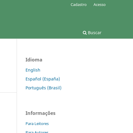
Cadastro
Acesso
Buscar
Idioma
English
Español (España)
Português (Brasil)
Informações
Para Leitores
Para Autores