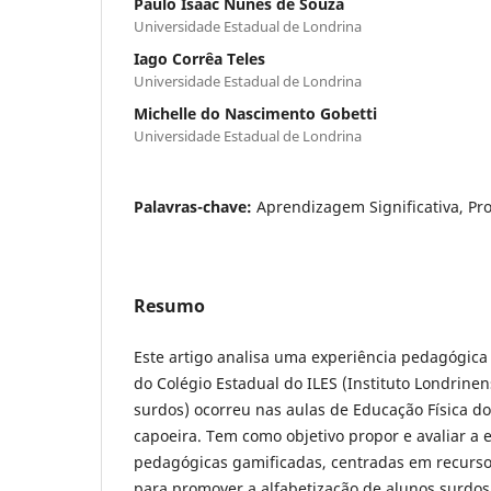
Paulo Isaac Nunes de Souza
Universidade Estadual de Londrina
Iago Corrêa Teles
Universidade Estadual de Londrina
Michelle do Nascimento Gobetti
Universidade Estadual de Londrina
Palavras-chave:
Aprendizagem Significativa, Pr
Resumo
Este artigo analisa uma experiência pedagógic
do Colégio Estadual do ILES (Instituto Londrine
surdos) ocorreu nas aulas de Educação Física d
capoeira. Tem como objetivo propor e avaliar a e
pedagógicas gamificadas, centradas em recursos 
para promover a alfabetização de alunos surdos