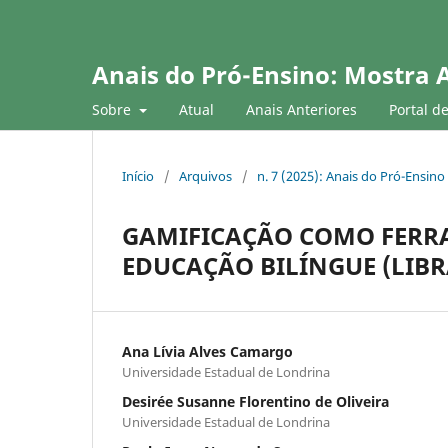
Anais do Pró-Ensino: Mostra 
Sobre
Atual
Anais Anteriores
Portal d
Início
/
Arquivos
/
n. 7 (2025): Anais do Pró-Ensino
GAMIFICAÇÃO COMO FERR
EDUCAÇÃO BILÍNGUE (LIB
Ana Lívia Alves Camargo
Universidade Estadual de Londrina
Desirée Susanne Florentino de Oliveira
Universidade Estadual de Londrina