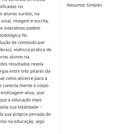
Resumos Simples
mificadas no
s alunos surdos, na
 sinal, imagem e escrita,
 e interativos podem
odológica foi
odução de conteúdo por
bras), vivência prática de
rios alunos na
 dos resultados revela
gia entre três pilares da
al como alicerce para a
ue conecta mente e corpo
rendizagem ativa, que
 que a educação mais
eita sua totalidade –
 da sua própria jornada de
smo na educação, algo