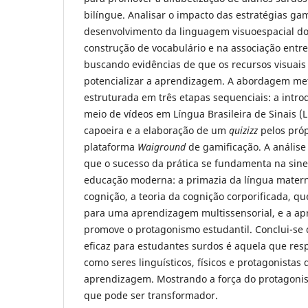
bilíngue. Analisar o impacto das estratégias ga
desenvolvimento da linguagem visuoespacial do
construção de vocabulário e na associação entre
buscando evidências de que os recursos visuais
potencializar a aprendizagem. A abordagem met
estruturada em três etapas sequenciais: a intr
meio de vídeos em Língua Brasileira de Sinais (Li
capoeira e a elaboração de um
quizizz
pelos próp
plataforma
Waiground
de gamificação. A análise
que o sucesso da prática se fundamenta na siner
educação moderna: a primazia da língua matern
cognição, a teoria da cognição corporificada, q
para uma aprendizagem multissensorial, e a ap
promove o protagonismo estudantil. Conclui-se
eficaz para estudantes surdos é aquela que resp
como seres linguísticos, físicos e protagonistas
aprendizagem. Mostrando a força do protagoni
que pode ser transformador.