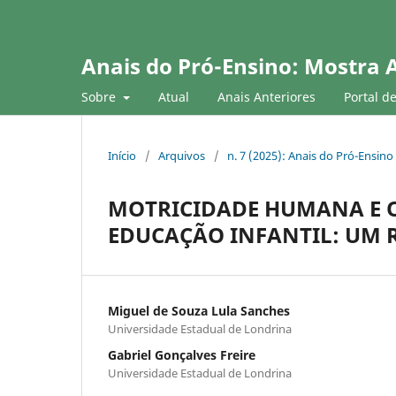
Anais do Pró-Ensino: Mostra 
Sobre
Atual
Anais Anteriores
Portal d
Início
/
Arquivos
/
n. 7 (2025): Anais do Pró-Ensino
MOTRICIDADE HUMANA E O
EDUCAÇÃO INFANTIL: UM R
Miguel de Souza Lula Sanches
Universidade Estadual de Londrina
Gabriel Gonçalves Freire
Universidade Estadual de Londrina