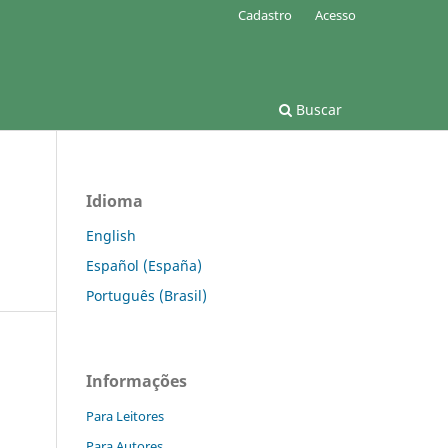
Cadastro
Acesso
Buscar
Idioma
English
Español (España)
Português (Brasil)
Informações
Para Leitores
Para Autores