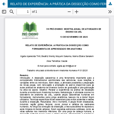
RELATO DE EXPERIÊNCIA: A PRÁTICA DA DISSECÇÃO COMO FERRAMENTA DE APRENDIZADO EM ANATOMIA