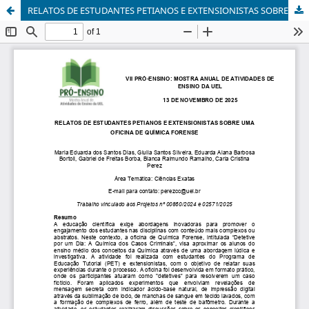
RELATOS DE ESTUDANTES PETIANOS E EXTENSIONISTAS SOBRE UMA OFICINA DE QUÍMICA FORENSE