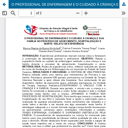
O PROFISSIONAL DE ENFERMAGEM E O CUIDADO À CRIANÇA E SUA FAMÍLIA NO PROCESSO DE ADOECIMENTO, HOSPITALIZAÇÃO E MORTE: RELATO DE EXPERIÊNCIA