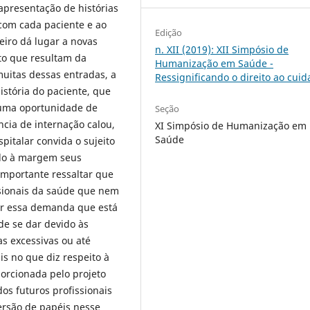
 apresentação de histórias
com cada paciente e ao
Edição
iro dá lugar a novas
n. XII (2019): XII Simpósio de
sto que resultam da
Humanização em Saúde -
muitas dessas entradas, a
Ressignificando o direito ao cui
história do paciente, que
 uma oportunidade de
Seção
ncia de internação calou,
XI Simpósio de Humanização em
Saúde
pitalar convida o sujeito
ndo à margem seus
 importante ressaltar que
ssionais da saúde que nem
r essa demanda que está
de se dar devido às
as excessivas ou até
s no que diz respeito à
orcionada pelo projeto
os futuros profissionais
versão de papéis nesse