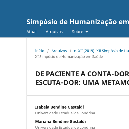
Simpósio de Humanização em
Atual
Arquivos
Sobre
Início
/
Arquivos
/
n. XII (2019): XII Simpósio de 
XI Simpósio de Humanização em Saúde
DE PACIENTE A CONTA-DOR
ESCUTA-DOR: UMA METAMO
Isabela Bendine Gastaldi
Universidade Estadual de Londrina
Mariana Bendine Gastaldi
Universidade Estadual de Londrina