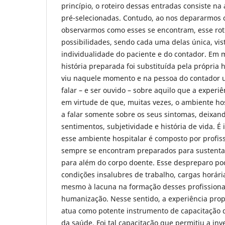
princípio, o roteiro dessas entradas consiste na
pré-selecionadas. Contudo, ao nos depararmos 
observarmos como esses se encontram, esse rote
possibilidades, sendo cada uma delas única, vi
individualidade do paciente e do contador. Em 
história preparada foi substituída pela própria 
viu naquele momento e na pessoa do contador
falar – e ser ouvido – sobre aquilo que a experiê
em virtude de que, muitas vezes, o ambiente hos
a falar somente sobre os seus sintomas, deixa
sentimentos, subjetividade e história de vida. É
esse ambiente hospitalar é composto por profi
sempre se encontram preparados para sustenta
para além do corpo doente. Esse despreparo po
condições insalubres de trabalho, cargas horári
mesmo à lacuna na formação desses profissionai
humanização. Nesse sentido, a experiência prop
atua como potente instrumento de capacitação d
da saúde. Foi tal capacitação que permitiu a in