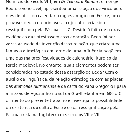
No início do século VIII, em
De Tempora Ratione
, o monge
Beda, o Venerável, apresentou uma relação que vinculou o
mês de abril do calendário inglês antigo com Eostre, uma
provável deusa da primavera, cujo culto teria sido
ressignificado pela Páscoa cristã. Devido à falta de outras
evidências que atestassem essa adoração, Beda foi por
vezes acusado de invenção dessa relação, que criara uma
fantasia etimológica em torno de uma influência pagã em
uma das maiores festividades do calendário litúrgico da
Igreja medieval. No entanto, quais elementos podem ser
considerados no estudo dessa asserção de Beda? Com o
auxílio da linguística, da relação etimológica com as placas
das
Matronae Autriahenae
e da carta do Papa Gregório I para
a missão de Agostinho no sul da Grã-Bretanha em 600 d.C.,
o intento do presente trabalho é investigar a possibilidade
da existência do culto à Eostre e sua ressignificação pela
Páscoa cristã na Inglaterra dos séculos VII e VIII.