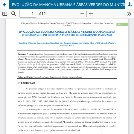
EVOLUÇÃO DA MANCHA URBANA E ÁREAS VERDES DO MUNICÍPIO DE CASCAVEL-PR E ESTIMATIVAS DE CRESCIMENTO PARA 2050