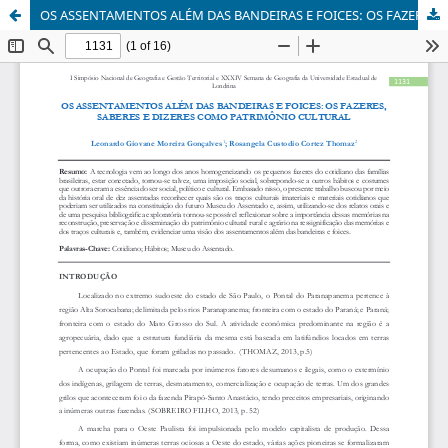
OS ASSENTAMENTOS ALÉM DAS BANDEIRAS E FOICES: OS FAZERES, SABERES E DIZERES COMO PATRIMÔNIO CULTURAL