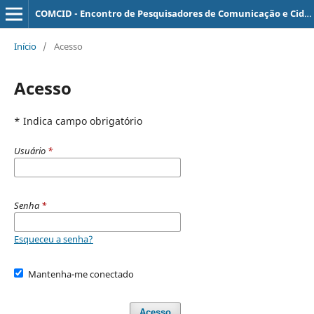
COMCID - Encontro de Pesquisadores de Comunicação e Cidade
Início
/
Acesso
Acesso
* Indica campo obrigatório
Usuário
*
Senha
*
Esqueceu a senha?
Mantenha-me conectado
Acesso