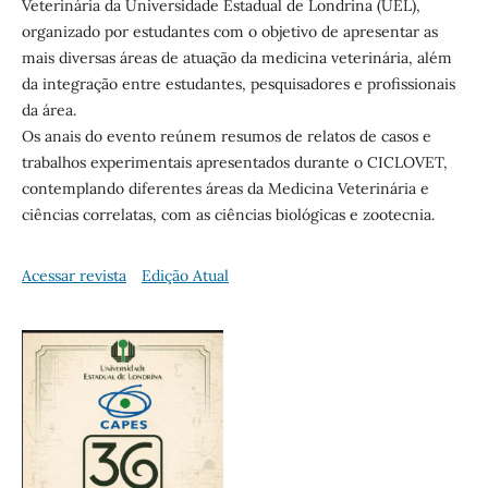
Veterinária da Universidade Estadual de Londrina (UEL),
organizado por estudantes com o objetivo de apresentar as
mais diversas áreas de atuação da medicina veterinária, além
da integração entre estudantes, pesquisadores e profissionais
da área.
Os anais do evento reúnem resumos de relatos de casos e
trabalhos experimentais apresentados durante o CICLOVET,
contemplando diferentes áreas da Medicina Veterinária e
ciências correlatas, com as ciências biológicas e zootecnia.
Acessar revista
Edição Atual