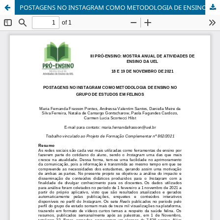
POSTAGENS NO INSTAGRAM COMO METODOLOGIA DE ENSINO NO GRUPO DE ESTUDOS EM FELINOS