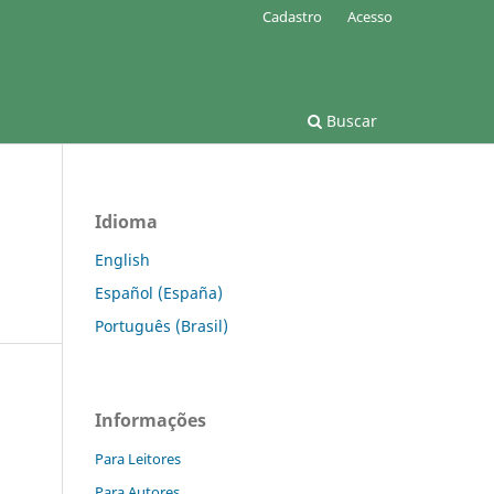
Cadastro
Acesso
Buscar
Idioma
English
Español (España)
Português (Brasil)
Informações
Para Leitores
Para Autores