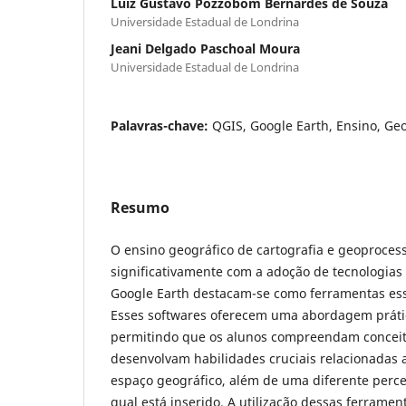
Luiz Gustavo Pozzobom Bernardes de Souza
Universidade Estadual de Londrina
Jeani Delgado Paschoal Moura
Universidade Estadual de Londrina
Palavras-chave:
QGIS, Google Earth, Ensino, Geo
Resumo
O ensino geográfico de cartografia e geoproce
significativamente com a adoção de tecnologias d
Google Earth destacam-se como ferramentas ess
Esses softwares oferecem uma abordagem práti
permitindo que os alunos compreendam conceit
desenvolvam habilidades cruciais relacionadas
espaço geográfico, além de uma diferente perc
qual está inserido. A utilização dessas ferrame