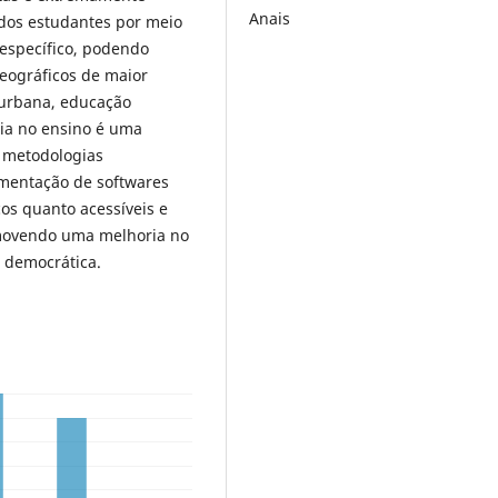
Anais
 dos estudantes por meio
 específico, podendo
eográficos de maior
 urbana, educação
gia no ensino é uma
s metodologias
ementação de softwares
os quanto acessíveis e
omovendo uma melhoria no
s democrática.