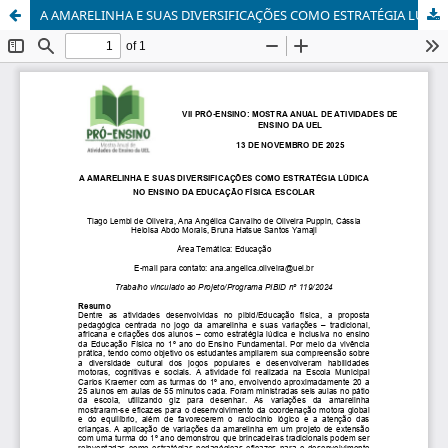
A AMARELINHA E SUAS DIVERSIFICAÇÕES COMO ESTRATÉGIA LÚDICA NO ENSINO DA EDUCAÇÃO FÍSICA ESCOLAR