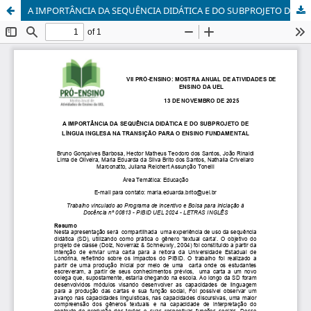
A IMPORTÂNCIA DA SEQUÊNCIA DIDÁTICA E DO SUBPROJETO DE LÍNGUA INGLESA NA TRANSIÇÃO PARA O ENSINO FUNDAMENTAL