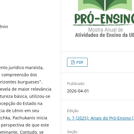
ênin
PDF
to jurídico marxista,
 a compreensão dos
orizontes burgueses”.
Publicado
evela de maior relevância
2026-04-01
atureza básica, utilizou-se
oncepção do Estado na
cia de Lênin em seu
Edição
chka, Pachukanis inicia
n. 7 (2025): Anais do Pró-Ensino 
 perspectiva de que este
Seção
ominante. Contudo, se