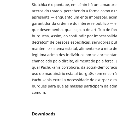
Stutchka é o pontapé, em Lênin há um amadure
acerca do Estado, percebendo a forma como o E
apresenta — enquanto um ente impessoal, acima
garantidor da ordem e do interesse público — 
que desempenha, qual seja, a de artifício de for
burguesa. Assim, ao confundir por impessoalid
decretos” de pessoas específicas, servidores pú
mantém o sistema estatal, alimenta-se o mito d
legitima acima dos indivíduos por se apresenta
chancelado pelo direito, alimentado pela força. D
qual Pachukanis corrobora, da social-democraci
uso do maquinário estatal burguês sem encerrá-
Pachukanis extrai a necessidade de extirpar o m
burguês para que as massas participem da admi
comum.
Downloads