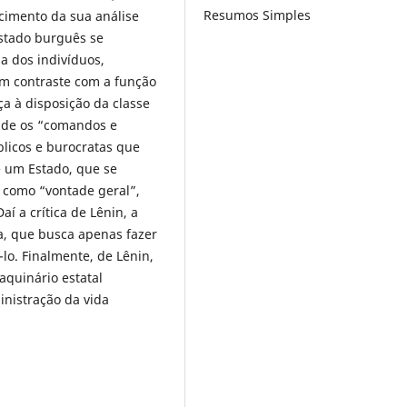
Resumos Simples
cimento da sua análise
stado burguês se
 dos indivíduos,
em contraste com a função
ça à disposição da classe
ade os “comandos e
blicos e burocratas que
e um Estado, que se
r como “vontade geral”,
aí a crítica de Lênin, a
a, que busca apenas fazer
lo. Finalmente, de Lênin,
aquinário estatal
nistração da vida