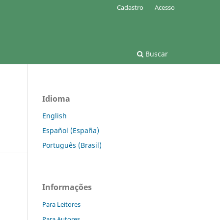
Cadastro
Acesso
Buscar
Idioma
English
Español (España)
Português (Brasil)
Informações
Para Leitores
Para Autores