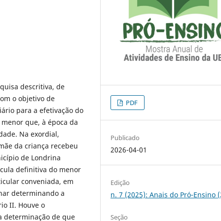
uisa descritiva, de
com o objetivo de
PDF
ário para a efetivação do
 menor que, à época da
dade. Na exordial,
Publicado
 mãe da criança recebeu
2026-04-01
icípio de Londrina
ícula definitiva do menor
ticular conveniada, em
Edição
inar determinando a
n. 7 (2025): Anais do Pró-Ensino 
io II. Houve o
 a determinação de que
Seção