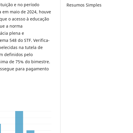
ituição e no período
Resumos Simples
da em maio de 2024, houve
 que o acesso à educação
 que a norma
cácia plena e
ema 548 do STF. Verifica-
elecidas na tutela de
am definidos pelo
nima de 75% do bimestre.
rossegue para pagamento