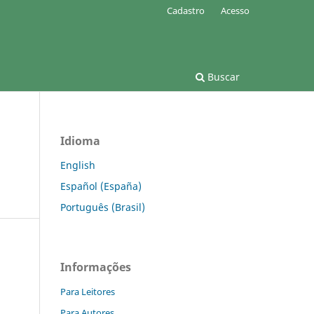
Cadastro
Acesso
Buscar
Idioma
English
Español (España)
Português (Brasil)
Informações
Para Leitores
Para Autores