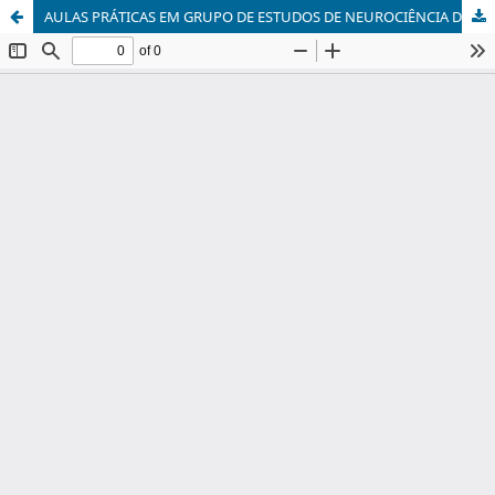
AULAS PRÁTICAS EM GRUPO DE ESTUDOS DE NEUROCIÊNCIA DA VISÃO E COMPREENSÃO DOS FENÔMENOS VISUAIS