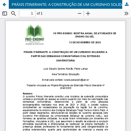
PRÁXIS ITINERANTE: A CONSTRUÇÃO DE UM CURSINHO SOLIDÁRIO A PARTIR DAS DEMANDAS COMUNITÁRIAS E DA EXTENSÃO UNIVERSITÁRIA