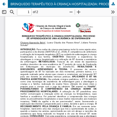
BRINQUEDO TERAPÊUTICO À CRIANÇA HOSPITALIZADA: PROCESSO DE APRENDIZAGEM DE UMA ACADÊMICA DE ENFERMAGEM