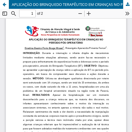
APLICAÇÃO DO BRINQUEDO TERAPÊUTICO EM CRIANÇAS NO PERÍODO PÓS-OPERATÓRIO