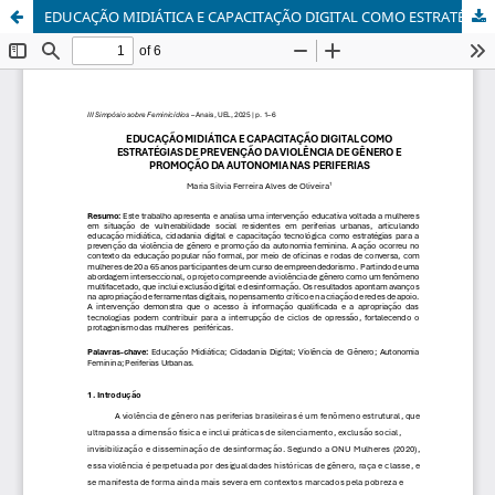
EDUCAÇÃO MIDIÁTICA E CAPACITAÇÃO DIGITAL COMO ESTRATÉGIAS DE PREVENÇÃO DA VIOLÊNCIA DE GÊNERO E PROMOÇÃO DA AUTONOMIA NAS PERIFERIAS