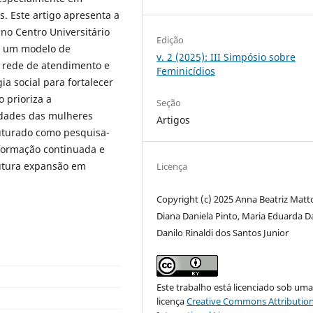
s. Este artigo apresenta a
no Centro Universitário
Edição
ar um modelo de
v. 2 (2025): III Simpósio sobre
a rede de atendimento e
Feminicídios
gia social para fortalecer
 prioriza a
Seção
idades das mulheres
Artigos
ruturado como pesquisa-
formação continuada e
futura expansão em
Licença
Copyright (c) 2025 Anna Beatriz Matt
Diana Daniela Pinto, Maria Eduarda D
Danilo Rinaldi dos Santos Junior
Este trabalho está licenciado sob um
licença
Creative Commons Attribution